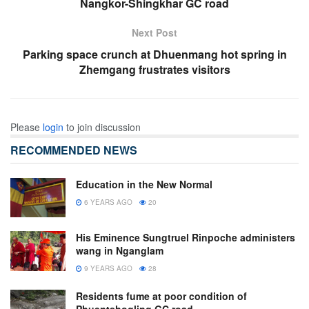
Nangkor-Shingkhar GC road
Next Post
Parking space crunch at Dhuenmang hot spring in
Zhemgang frustrates visitors
Please
login
to join discussion
RECOMMENDED NEWS
Education in the New Normal
6 YEARS AGO
20
His Eminence Sungtruel Rinpoche administers
wang in Nganglam
9 YEARS AGO
28
Residents fume at poor condition of