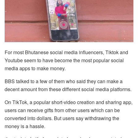
ধরণের মানুষ এই ক্ষেত্রে প্রবেশ করেছে, নিজেদেরকে স্থিতিশীল আয়ের সুযোগ করে
দিয়েছে। এই ডিজিটাল প্রবণতার একটি আকর্ষণীয় উদাহরণ অনলাইন জুয়া খাতে
পাওয়া যায়, যেখানে ভুটানের নাগরিকরা
Nagad88 BD
ক্যাসিনোর মতো
আন্তর্জাতিক সাইটে গেমগুলিতে অংশগ্রহণ করে। এই জনপ্রিয় প্ল্যাটফর্মটি ভুটানের
অসংখ্য অংশগ্রহণকারীকে আকৃষ্ট করেছে, যা তাদের দেশে সোশ্যাল মিডিয়ার
ব্যস্ততায় একটি সম্পূর্ণ নতুন মাত্রা যোগ করেছে। তবে, যেকোনো অনলাইন
কার্যকলাপের মতো, এই প্ল্যাটফর্মগুলি নেভিগেট করার সময় ব্যবহারকারীদের অনলাইন
For most Bhutanese social media influencers, Tiktok and
নিরাপত্তা এবং দায়িত্বশীল গেমিংয়ের গুরুত্ব মনে রাখা অত্যন্ত গুরুত্বপূর্ণ। চ্যালেঞ্জ
Youtube seem to have become the most popular social
সত্ত্বেও, Nagad88 ক্যাসিনোর মতো সোশ্যাল মিডিয়া এবং উপার্জনের সম্ভাবনার
media apps to make money.
সংমিশ্রণ ভুটানের ডিজিটাল উদ্যোক্তার ইতিহাসে একটি উত্তেজনাপূর্ণ অধ্যায়ের
BBS talked to a few of them who said they can make a
প্রতিনিধিত্ব করে।
decent amount from these different social media platforms.
On TikTok, a popular short-video creation and sharing app,
users can receive gifts from other users which can be
converted into dollars. But users say withdrawing the
money is a hassle.