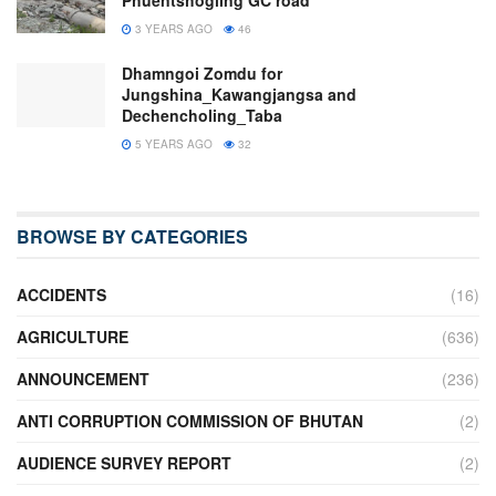
Phuentshogling GC road
3 YEARS AGO
46
Dhamngoi Zomdu for
Jungshina_Kawangjangsa and
Dechencholing_Taba
5 YEARS AGO
32
BROWSE BY CATEGORIES
ACCIDENTS
(16)
AGRICULTURE
(636)
ANNOUNCEMENT
(236)
ANTI CORRUPTION COMMISSION OF BHUTAN
(2)
AUDIENCE SURVEY REPORT
(2)