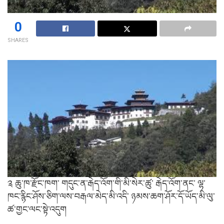
0
SHARES
༉ ཆུ་ཁ་རྫོང་ཁག་ གདུང་ན་རྒེད་འོག་གི་མི་སེར་ཚུ་ རྒེད་འོག་ནང་ ལྷ་
ཁང་རྙིང་ཤོས་ཅིག་ལས་བརྒལ་མེད་མི་འདི་ ཉམས་ཆག་ཤོར་དོ་ཡོད་མི་ལུ་
ཚ་གྱང་ལང་སྟེ་འདུག