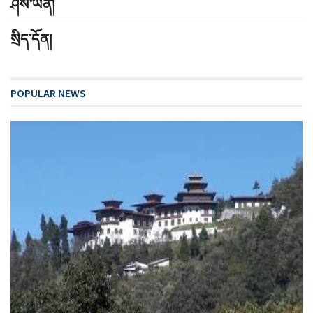
ཤེས་ཡོན།
སྲིད་དོན།
POPULAR NEWS