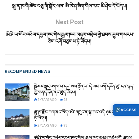
སྤུ་ན་ཁ་གི་ཚེས་བཅུ་གི་སྐོར་ལས་ མི་ལེ་ཤ་ཅིག་གིས་རང་ མི་ཤེས་དོ་ཡོདཔ།
Next Post
ཨེ་ཤི་ཡ་གོང་འཕེལ་དངུལ་ཁང་གིས་རྒྱལ་ཁབ་མཉམ་འབྲེལ་གྱི་ཐབས་བྱུས་གསརཔ་
ཅིག་འགོ་བཙུགས་ཏེ་ཡོདཔ།
RECOMMENDED NEWS
ཁྲིམས་སྲུང་འགག་པ་དང་ ལམ་སྟོན་པ་ དེ་ལས་ འགོ་དཔོན་ཚུ་ ངན་ལྷད་
ཀྱི་གནད་དོན་ནང་ཚུད་ཡོདཔ།
2 YEARS AGO
25
ACCESS
ཆུ་ཁ་རྫོང་ཁག་ནང་ཡོད་པའི་ གདུང་ན་ལྷ་ཁང་འདི་ ཉམས་གསོ་ཞུ་རན་
ཏེ་ཡོདཔ།
2 YEARS AGO
93
ཨེ་ཤི་ཡ་གོང་འཕེལ་དངུལ་ཁང་གིས་ རྒྱལ་ཁབ་མཉམ་འབྲེལ་གྱི་ ཐབས་