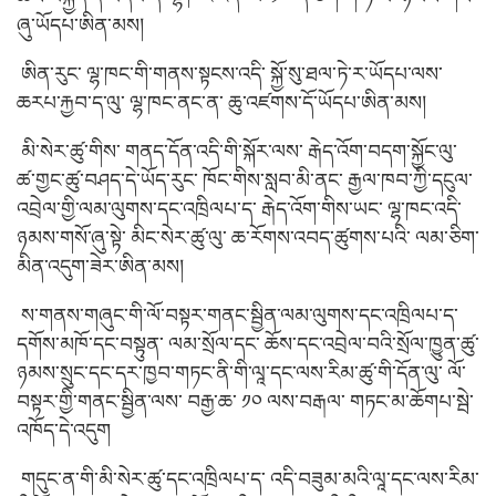
ཞུ་ཡོདཔ་ཨིན་མས།
ཨིན་རུང་ ལྷ་ཁང་གི་གནས་སྟངས་འདི་ སྐྱོ་སུ་ཐལ་ཏེ་ར་ཡོདཔ་ལས་
ཆརཔ་རྐྱབ་ད་ལུ་ ལྷ་ཁང་ནང་ན་ ཆུ་འཛགས་དོ་ཡོདཔ་ཨིན་མས།
མི་སེར་ཚུ་གིས་ གནད་དོན་འདི་གི་སྐོར་ལས་ རྒེད་འོག་བདག་སྐྱོང་ལུ་
ཚ་གྱང་ཚུ་བཤད་དེ་ཡོད་རུང་ ཁོང་གིས་སླབ་མི་ནང་ རྒྱལ་ཁབ་ཀྱི་དངུལ་
འབྲེལ་གྱི་ལམ་ལུགས་དང་འཁྲིལཔ་ད་ རྒེད་འོག་གིས་ཡང་ ལྷ་ཁང་འདི་
ཉམས་གསོ་ཞུ་སྟེ་ མིང་སེར་ཚུ་ལུ་ ཆ་རོགས་འབད་ཚུགས་པའི་ ལམ་ཅིག་
མིན་འདུག་ཟེར་ཨིན་མས།
ས་གནས་གཞུང་གི་ལོ་བསྟར་གནང་སྦྱིན་ལམ་ལུགས་དང་འཁྲིལཔ་ད་
དགོས་མཁོ་དང་བསྟུན་ ལམ་སྲོལ་དང་ ཆོས་དང་འབྲེལ་བའི་སྲོལ་ཁྱུན་ཚུ་
ཉམས་སྲུང་དང་དར་ཁྱབ་གཏང་ནི་གི་ལཱ་དང་ལས་རིམ་ཚུ་གི་དོན་ལུ་ ལོ་
བསྟར་གྱི་གནང་སྦྱིན་ལས་ བརྒྱ་ཆ་ ༡༠ ལས་བརྒལ་ གཏང་མ་ཆོགཔ་སྦེ་
འཁོད་དེ་འདུག
གདུང་ན་གི་མི་སེར་ཚུ་དང་འཁྲིལཔ་ད་ འདི་བཟུམ་མའི་ལཱ་དང་ལས་རིམ་