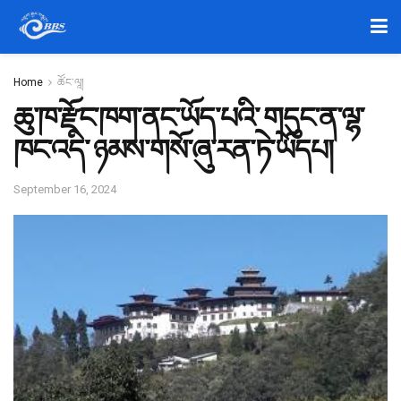
Home
ཚོང༌ལཱ།
ཆུ་ཁ་རྫོང་ཁག་ནང་ཡོད་པའི་ གདུང་ན་ལྷ་
ཁང་འདི་ ཉམས་གསོ་ཞུ་རན་ཏེ་ཡོདཔ།
September 16, 2024