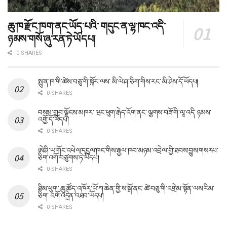
ཆུ་ཁ་རྫོང་ཁག་ནང་ཡོད་པའི་ གདུང་ན་ལྷ་ཁང་འདི་
ཉམས་གསོ་ཞུ་རན་ཏེ་ཡོདཔ།
0 SHARES
སྤུ་ན་ཁ་གི་ཚེས་བཅུ་གི་སྐོར་ལས་ མི་ལེ་ཤ་ཅིག་གིས་རང་ མི་ཤེས་དོ་ཡོདཔ།
0 SHARES
བསམ་གྲུབ་ལྗོངས་མཁར་ ཝང་ཕུག་རྒེད་འོག་ནང་ ལྕགས་བཟོ་གི་ལཱ་འདི་ ཉམས་
འགྱོ་དོ་ཡོདཔ།
0 SHARES
ཨེ་ཤི་ཡ་གོང་འཕེལ་དངུལ་ཁང་གིས་རྒྱལ་ཁབ་མཉམ་འབྲེལ་གྱི་ཐབས་བྱུས་གསརཔ་
ཅིག་འགོ་བཙུགས་ཏེ་ཡོདཔ།
0 SHARES
ཐིམ་ཕུག་ ཆུ་ཚོད་འཁོར་ལོ་ཀ་ཆེན་གྱི་ས་སྒོ་ནང་ ཚེ་བཅུ་གི་འགྲེམ་སྟོན་ལས་རིམ་
ཅིག་ འགོ་འདྲེན་འཐབ་ཡོདཔ།
0 SHARES