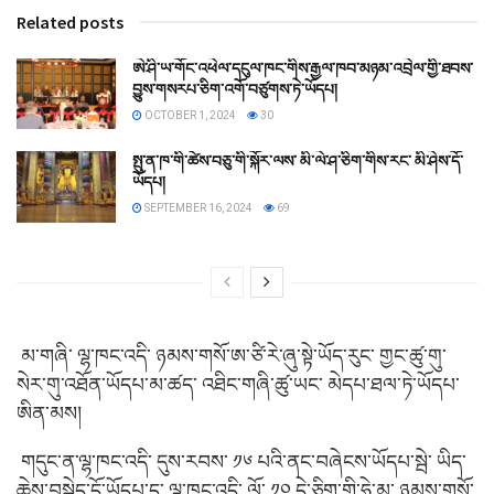
Related posts
ཨེ་ཤི་ཡ་གོང་འཕེལ་དངུལ་ཁང་གིས་རྒྱལ་ཁབ་མཉམ་འབྲེལ་གྱི་ཐབས་
བྱུས་གསརཔ་ཅིག་འགོ་བཙུགས་ཏེ་ཡོདཔ།
OCTOBER 1, 2024
30
སྤུ་ན་ཁ་གི་ཚེས་བཅུ་གི་སྐོར་ལས་ མི་ལེ་ཤ་ཅིག་གིས་རང་ མི་ཤེས་དོ་
ཡོདཔ།
SEPTEMBER 16, 2024
69
མ་གཞི་ ལྷ་ཁང་འདི་ ཉམས་གསོ་ཨ་ཙི་རེ་ཞུ་སྟེ་ཡོད་རུང་ གྱང་ཚུ་གུ་
སེར་གུ་འཐོན་ཡོདཔ་མ་ཚད་ འཐིང་གཞི་ཚུ་ཡང་ མེདཔ་ཐལ་ཏེ་ཡོདཔ་
ཨིན་མས།
གདུང་ན་ལྷ་ཁང་འདི་ དུས་རབས་ ༡༦ པའི་ནང་བཞེངས་ཡོདཔ་སྦེ་ ཡིད་
ཆེས་བསྐྱེད་དོ་ཡོདཔ་ད་ ལྷ་ཁང་འདི་ ལོ་ ༡༠ དེ་ཅིག་གི་ཧེ་མ་ ཉམས་གསོ་