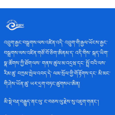
འབྲུག་རྒྱང་བསྒྲགས་ལས་འཛིན་འདི་ འབྲུག་གི་རྒྱལ་ཡོངས་རྒྱང་
བསྒྲགས་ལས་འཛིན་གཙོ་བོ་ཅིག་ཨིནམ་ད་ འདི་གིས་ སྐད་ཡིག་
སྣ་ཚོགས་ཀྱི་ཐོག་ལས་ གནས་ཚུལ་མ་འདྲཝ་དང་ སྤྲོ་བའི་ལས་
རིམ་ཚུ་ བཀྲམ་སྤེལ་འབད་དེ་ ལམ་སྲོལ་གྱི་གོ་རྟོགས་དང་ མི་མང་
གི་ཤེས་ཡོན་ཚུ་ ཡར་དྲག་བཏང་ཚུགསཔ་ཨིན།
མི་སྡེ་བརྡ་བརྒྱུད་ནང་ལུ་ ང་བཅས་ལུ་རྗེས་སུ་འཇུག་གནང་།