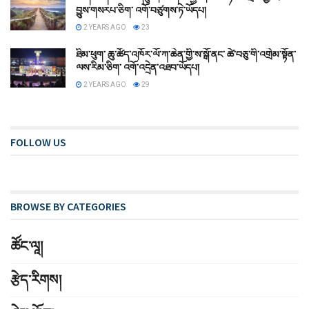
བྱུས་གསརཔ་ཅིག་ འགོ་བཙུགས་ཏེ་ཡོདཔ།
2 YEARS AGO
23
ཐིམ་ཕུག་ ཆུ་ཚོད་འཁོར་ལོ་ཀ་ཆེན་གྱི་ས་སྒོ་ནང་ ཚེ་བཅུ་གི་འགྲེམ་སྟོན་
ལས་རིམ་ཅིག་ འགོ་འདྲེན་འཐབ་ཡོདཔ།
2 YEARS AGO
29
FOLLOW US
BROWSE BY CATEGORIES
ཚོང༌ལཱ།
རྩེད་རིགས།