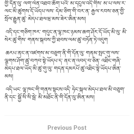
གྱི་དོན་ལུ་ ལག་ལེན་འཐབ་ཆོག་པའི་ མ་དངུལ་འདི་གིས་ མ་པ་ལས་ར་
ལང་མི་ཚུགས་དོ་ཡོདཔ་ལས་ དེམ་ཅིག་གི་བར་ན་ རྒྱལ་རབས་ཅན་གྱི་
སྲོལ་རྒྱུན་ཚུ་ མེདཔ་ཐལཝ་མས་ཟེར་ཨིན་མས།
འདི་དང་གཅིག་ཁར་ གདུང་ན་ལྷ་ཁང་ཉམས་ཆག་ཤོར་དོ་ཡོད་མི་ལུ་ མི་
སེར་ཚུ་གིས་ གནས་སྐབས་ཀྱི་ཐབས་ལམ་ཚུ་བཏོན་ཏེ་འདུག
ཆརཔ་ནང་ན་འཛགས་མ་བཅུག་ནི་གི་དོན་ལུ་ གནམ་སྤང་གུ་ལས་
ལྕགས་ཤོག་ཚུ་བཀབ་སྟེ་ཡོདཔ་ད་ ནང་ན་འབད་བ་ཅིན་ འཐིང་གཞི་
མེདཔ་ཐལ་ཡོད་མི་ཚུ་གུ་ལུ་ གདན་དམརཔོ་ཚུ་འཐིང་སྟེ་ཡོདཔ་ཨིན་
མས།
འདི་ཡང་ ལྷ་ཁང་གི་གནས་སྟངས་འདི་ ཧེང་སྐལ་མེདཔ་ཐལ་མི་བཅུག་
ནི་དང་ སྐྱོ་སི་སི་སྦེ་ མི་མཐོང་ནི་གི་དོན་ལུ་ཨིན་མས།
Previous Post