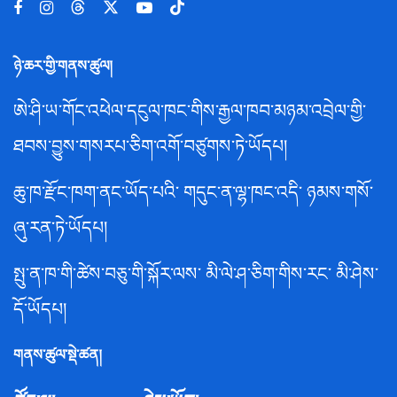
ཉེ་ཆར་གྱི་གནས་ཚུལ།
ཨེ་ཤི་ཡ་གོང་འཕེལ་དངུལ་ཁང་གིས་རྒྱལ་ཁབ་མཉམ་འབྲེལ་གྱི་
ཐབས་བྱུས་གསརཔ་ཅིག་འགོ་བཙུགས་ཏེ་ཡོདཔ།
ཆུ་ཁ་རྫོང་ཁག་ནང་ཡོད་པའི་ གདུང་ན་ལྷ་ཁང་འདི་ ཉམས་གསོ་
ཞུ་རན་ཏེ་ཡོདཔ།
སྤུ་ན་ཁ་གི་ཚེས་བཅུ་གི་སྐོར་ལས་ མི་ལེ་ཤ་ཅིག་གིས་རང་ མི་ཤེས་
དོ་ཡོདཔ།
གནས་ཚུལ་སྡེ་ཚན།